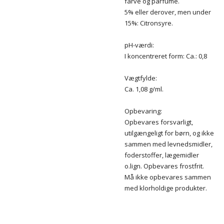
farve og parfume.
5% eller derover, men under
15%: Citronsyre.
pH-værdi:
I koncentreret form: Ca.: 0,8
Vægtfylde:
Ca. 1,08 g/ml.
Opbevaring:
Opbevares forsvarligt,
utilgængeligt for børn, og ikke
sammen med levnedsmidler,
foderstoffer, lægemidler
o.lign. Opbevares frostfrit.
Må ikke opbevares sammen
med klorholdige produkter.