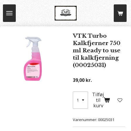
Spring
til
hovedindhold
VTK Turbo
Kalkfjerner 750
ml Ready to use
til kalkfjerning
(00025031)
39,00 kr.
Tilføj
til
kurv
Varenummer:
00025031