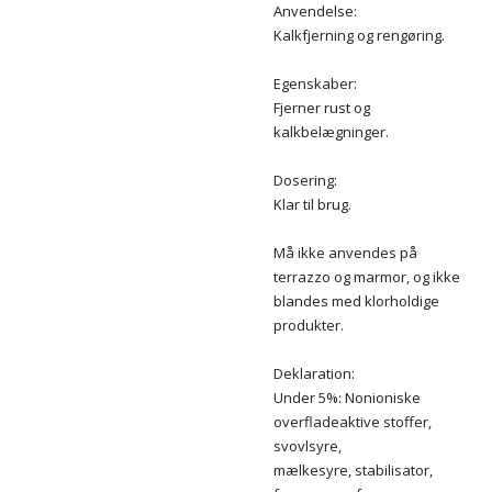
Anvendelse:
Kalkfjerning og rengøring.
Egenskaber:
Fjerner rust og
kalkbelægninger.
Dosering:
Klar til brug.
Må ikke anvendes på
terrazzo og marmor, og ikke
blandes med klorholdige
produkter.
Deklaration:
Under 5%: Nonioniske
overfladeaktive stoffer,
svovlsyre,
mælkesyre, stabilisator,