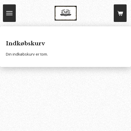
Spring
til
hovedindhold
Indkøbskurv
Din indkøbskurv er tom.